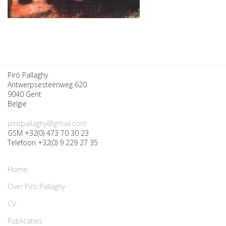
Pirò Pallaghy
Antwerpsesteenweg 620
9040 Gent
België
piropallaghy@gmail.com
GSM +32(0) 473 70 30 23
Telefoon +32(0) 9 229 27 35
Home
Over Pirò Pallaghy
CV
Publicaties